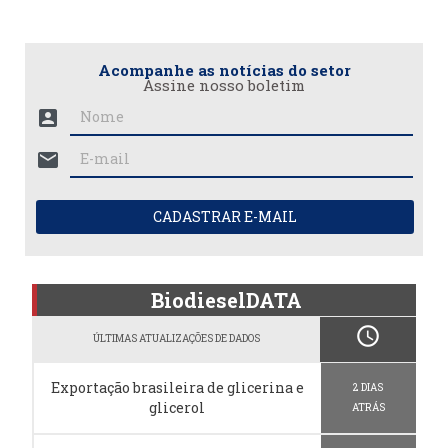
Acompanhe as notícias do setor
Assine nosso boletim
account_box
mail
CADASTRAR E-MAIL
BiodieselDATA
schedule
ÚLTIMAS ATUALIZAÇÕES DE DADOS
Exportação brasileira de glicerina e
2 DIAS
glicerol
ATRÁS