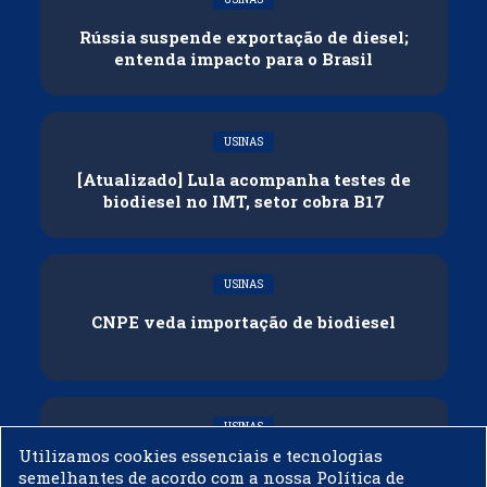
Rússia suspende exportação de diesel;
entenda impacto para o Brasil
USINAS
[Atualizado] Lula acompanha testes de
biodiesel no IMT, setor cobra B17
USINAS
CNPE veda importação de biodiesel
USINAS
Utilizamos cookies essenciais e tecnologias
Acelen Renováveis assina acordo com
semelhantes de acordo com a nossa Política de
Bunge para óleo de soja em projeto na