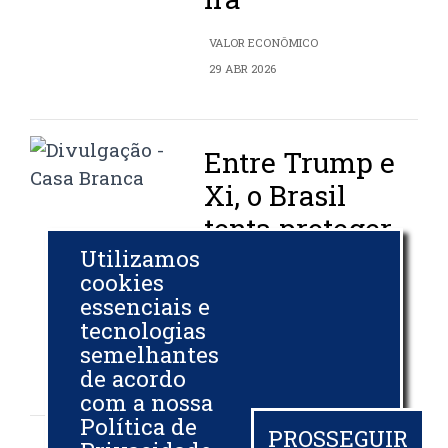
VALOR ECONÔMICO
29 ABR 2026
Entre Trump e
Xi, o Brasil
tenta proteger
seu trunfo na
Utilizamos
cookies
soja
essenciais e
tecnologias
VALOR ECONÔMICO
semelhantes
28 ABR 2026
de acordo
com a nossa
Política de
PROSSEGUIR