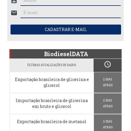
account_box
mail
CADASTRAR E-MAIL
BiodieselDATA
schedule
ÚLTIMAS ATUALIZAÇÕES DE DADOS
Exportação brasileira de glicerina e
2 DIAS
glicerol
ATRÁS
Importação brasileira de glicerina
2 DIAS
em bruto e glicerol
ATRÁS
Exportação brasileira de metanol
2 DIAS
ATRÁS