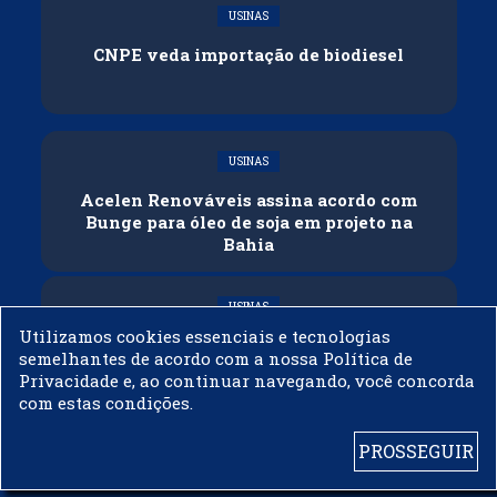
USINAS
CNPE veda importação de biodiesel
USINAS
Acelen Renováveis assina acordo com
Bunge para óleo de soja em projeto na
Bahia
USINAS
Utilizamos cookies essenciais e tecnologias
Conflitos e veto russo às exportações
semelhantes de acordo com a nossa Política de
ameaçam oferta global de diesel
Privacidade e, ao continuar navegando, você concorda
com estas condições.
PROSSEGUIR
© 2003 - 2019 -
BIODIESELBR.COM - TODOS OS DIREITOS RESERVADOS