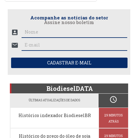
Acompanhe as notícias do setor
Assine nosso boletim
account_box
mail
CADASTRAR E-MAIL
BiodieselDATA
schedule
ÚLTIMAS ATUALIZAÇÕES DE DADOS
Histórico indexador BiodieselBR
29 MINUTOS
ATRÁS
Histórico do preço do óleo de soja
29 MINUTOS