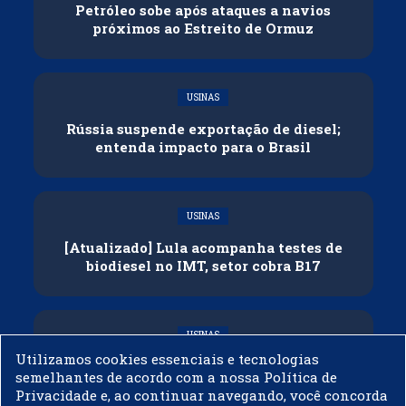
Petróleo sobe após ataques a navios
próximos ao Estreito de Ormuz
USINAS
Rússia suspende exportação de diesel;
entenda impacto para o Brasil
USINAS
[Atualizado] Lula acompanha testes de
biodiesel no IMT, setor cobra B17
USINAS
Utilizamos cookies essenciais e tecnologias
Governo adia reunião sobre mistura de
semelhantes de acordo com a nossa Política de
etanol na gasolina
Privacidade e, ao continuar navegando, você concorda