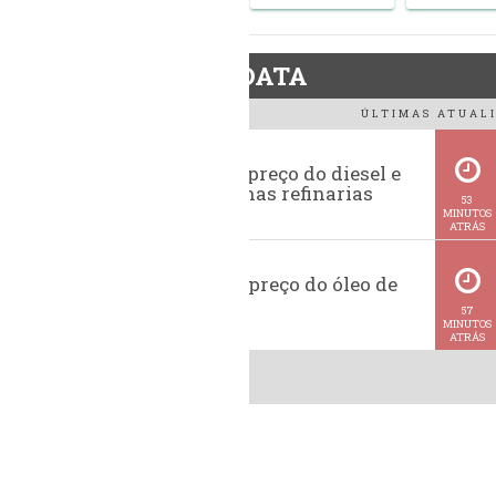
BiodieselDATA
ÚLTIMAS ATUALI
Evolução do preço do diesel e
da gasolina nas refinarias
53
MINUTOS
ATRÁS
Histórico do preço do óleo de
soja
57
MINUTOS
ATRÁS