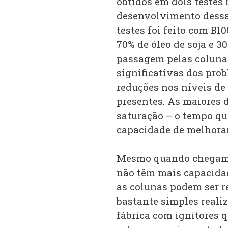
obtidos em dois testes 
desenvolvimento dessa 
testes foi feito com B10
70% de óleo de soja e 3
passagem pelas coluna
significativas dos pro
reduções nos níveis de
presentes. As maiores 
saturação – o tempo qu
capacidade de melhorar
Mesmo quando chegam a
não têm mais capacidad
as colunas podem ser r
bastante simples reali
fábrica com ignitores 