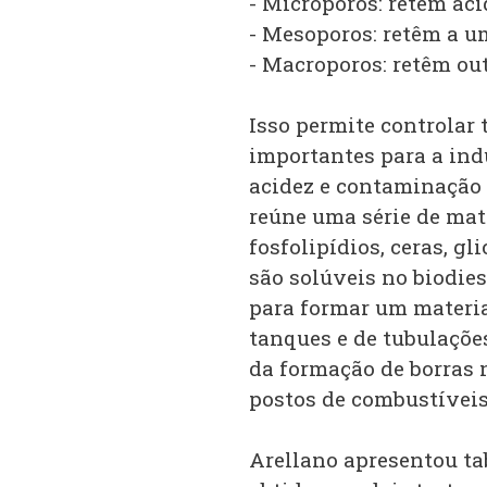
- Microporos: retêm áci
- Mesoporos: retêm a u
- Macroporos: retêm ou
Isso permite controlar
importantes para a indú
acidez e contaminação t
reúne uma série de mate
fosfolipídios, ceras, gl
são solúveis no biodie
para formar um materi
tanques e de tubulações
da formação de borras 
postos de combustívei
Arellano apresentou ta