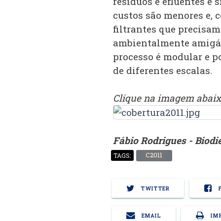
resíduos e efluentes e 
custos são menores e, 
filtrantes que precisa
ambientalmente amigáv
processo é modular e p
de diferentes escalas.
Clique na imagem abaixo
Fábio Rodrigues - Biod
C2011
TAGS:
TWITTER
F
EMAIL
IMP