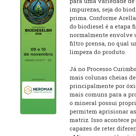
para uma variedade de 
impurezas, seja do biod
prima. Conforme Arella
do biodiesel é a etapa f
normalmente envolve u
filtro prensa, no qual 
limpeza do produto.
Já no Processo Curimba
mais colunas cheias de
principalmente por óxi
mais comuns para a pro
o mineral possui propr
permitem aprisionar as
matriz. Isso acontece p
capazes de reter difer