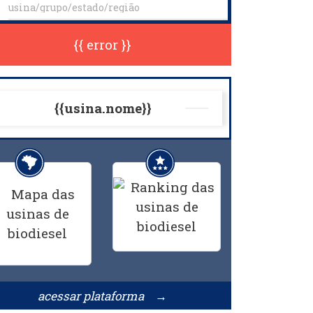
{{ error }}
{{usina.nome}}
acessar plataforma →