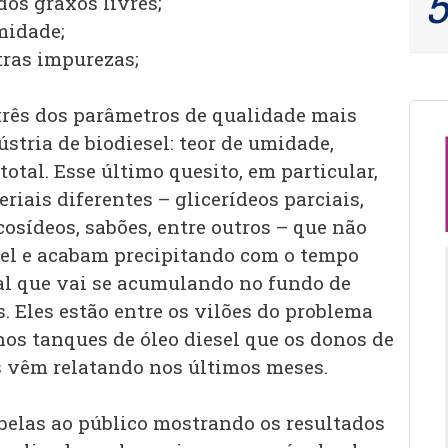
dos graxos livres;
midade;
tras impurezas;
 três dos parâmetros de qualidade mais
stria de biodiesel: teor de umidade,
otal. Esse último quesito, em particular,
riais diferentes – glicerídeos parciais,
icosídeos, sabões, entre outros – que não
sel e acabam precipitando com o tempo
al que vai se acumulando no fundo de
. Eles estão entre os vilões do problema
nos tanques de óleo diesel que os donos de
s vêm relatando nos últimos meses.
belas ao público mostrando os resultados