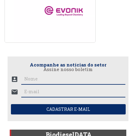
Acompanhe as notícias do setor
Assine nosso boletim
account_box
mail
CADASTRAR E-MAIL
BiodieselDATA