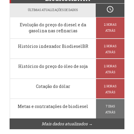
schedule
ÚLTIMAS ATUALIZAÇÕES DE DADOS
Evolução do preço do diesel e da
2 HORAS
gasolina nas refinarias
ATRÁS
Histórico indexador BiodieselBR
2 HORAS
ATRÁS
Histórico do preço do óleo de soja
2 HORAS
ATRÁS
Cotação do dólar
2 HORAS
ATRÁS
Metas e contratações de biodiesel
7 DIAS
ATRÁS
Mais dados atualizados →