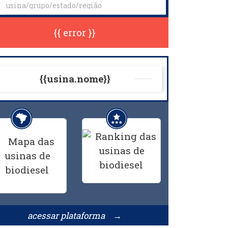
{{ error }}
{{usina.nome}}
acessar plataforma →