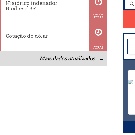
Histórico indexador
BiodieselBR
5
HORAS
ATRÁS
Cotação do dólar
5
HORAS
ATRÁS
Mais dados atualizados →