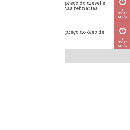
Evolução do preço do diesel e
da gasolina nas refinarias
5
HORAS
ATRÁS
Histórico do preço do óleo de
soja
5
HORAS
ATRÁS