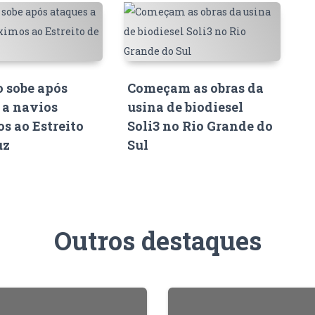
o sobe após
Começam as obras da
 a navios
usina de biodiesel
s ao Estreito
Soli3 no Rio Grande do
uz
Sul
Outros destaques