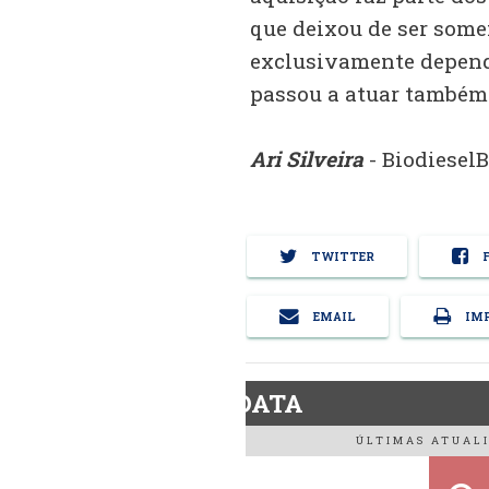
que deixou de ser somen
exclusivamente depend
passou a atuar também 
Ari Silveira
- Biodiesel
TWITTER
F
EMAIL
IMP
BiodieselDATA
ÚLTIMAS ATUALI