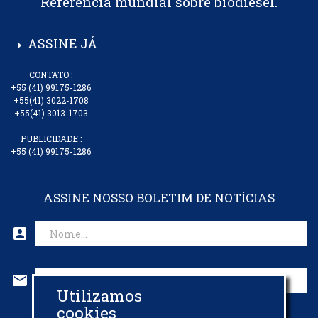
Referência mundial sobre biodiesel.
ASSINE JÁ
arrow_right
CONTATO :
+55 (41) 99175-1286
+55(41) 3022-1708
+55(41) 3013-1703
PUBLICIDADE :
+55 (41) 99175-1286
ASSINE NOSSO BOLETIM DE NOTÍCIAS
account_box
mail
Utilizamos
CADASTRAR EMAIL
cookies