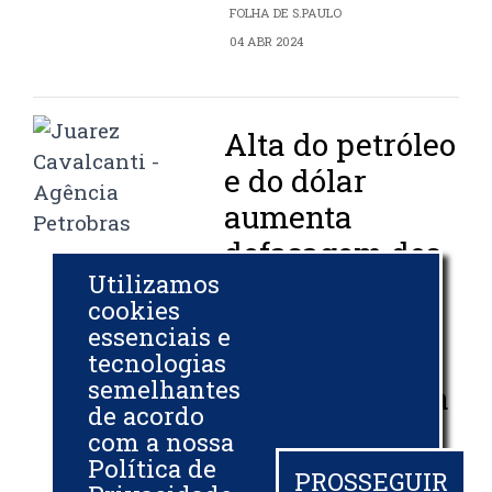
FOLHA DE S.PAULO
04 ABR 2024
Alta do petróleo
e do dólar
aumenta
defasagem dos
Utilizamos
preços da
cookies
gasolina e do
essenciais e
diesel
tecnologias
semelhantes
praticados pela
de acordo
Petrobras
com a nossa
Política de
PROSSEGUIR
CNN BRASIL