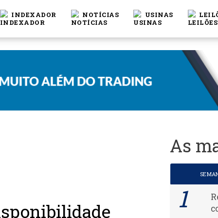
INDEXADOR
NOTÍCIAS
USINAS
LEIL
As ma
SEMA
R
isponibilidade
c