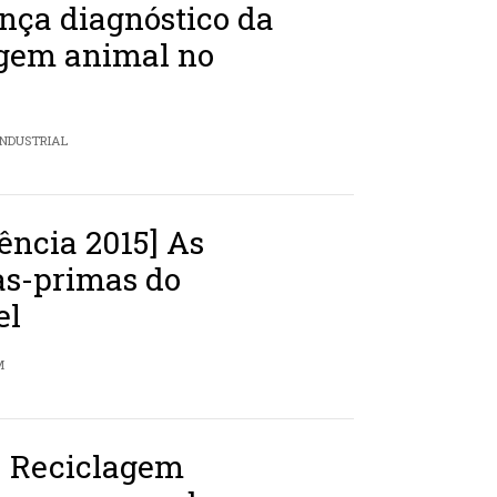
nça diagnóstico da
agem animal no
INDUSTRIAL
ência 2015] As
as-primas do
el
M
] Reciclagem