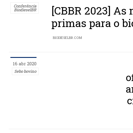
Conferência
[CBBR 2023] As 
BiodieselBR
primas para o bi
BIODIESELBR.COM
16 abr 2020
Sebo bovino
o
a
c