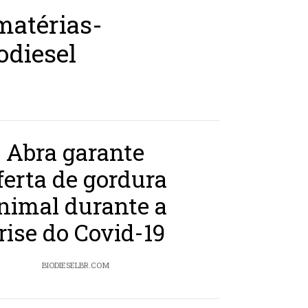
matérias-
odiesel
Abra garante
ferta de gordura
nimal durante a
rise do Covid-19
BIODIESELBR.COM