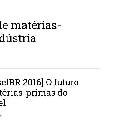
de matérias-
dústria
selBR 2016] O futuro
térias-primas do
el
M