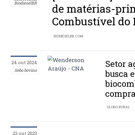
BiodieselBR
de matérias-pri
Combustível do 
BIODIESELBR.COM
Setor a
24 out 2024
Sebo bovino
busca 
biocom
compras
GLOBO RURAL
23 out 2023