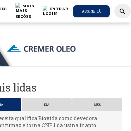
MAIS
ÕES
ENTRAR
search
ASSINE JÁ
is lidas
NA
DIA
MÊS
eceita qualifica Biovida como devedora
ontumaz e torna CNPJ da usina inapto