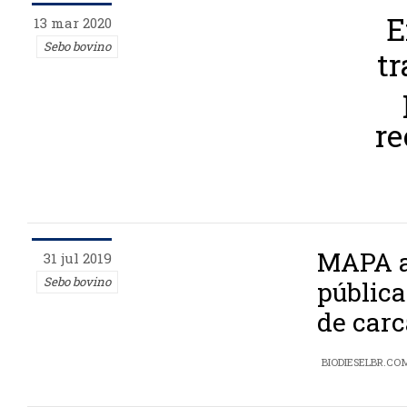
E
13 mar 2020
Sebo bovino
tr
re
MAPA a
31 jul 2019
Sebo bovino
pública
de car
BIODIESELBR.CO