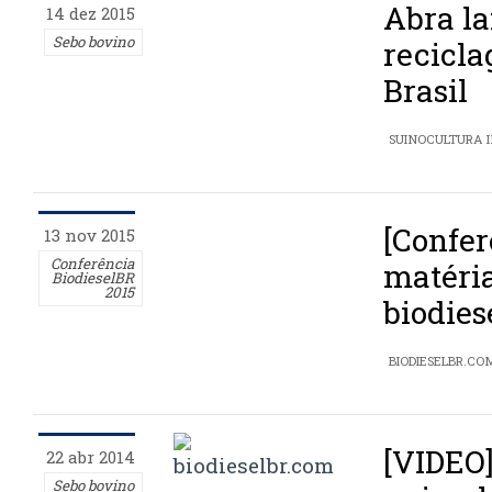
Abra la
14 dez 2015
Sebo bovino
recicl
Brasil
SUINOCULTURA 
[Confer
13 nov 2015
Conferência
matéri
BiodieselBR
2015
biodies
BIODIESELBR.CO
[VIDEO
22 abr 2014
Sebo bovino