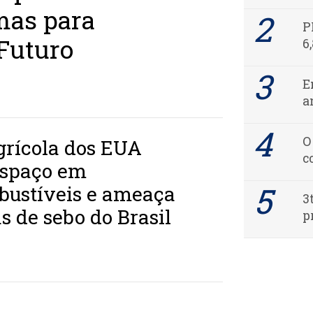
mas para
P
Futuro
6
E
a
O
grícola dos EUA
c
espaço em
bustíveis e ameaça
3
 de sebo do Brasil
p