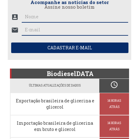
Acompanhe as notícias do setor
Assine nosso boletim
account_box
mail
CADASTRAR E-MAIL
BiodieselDATA
schedule
ÚLTIMAS ATUALIZAÇÕES DE DADOS
Exportação brasileira de glicerina e
14 HORAS
glicerol
ATRÁS
Importação brasileira de glicerina
14 HORAS
em bruto e glicerol
ATRÁS