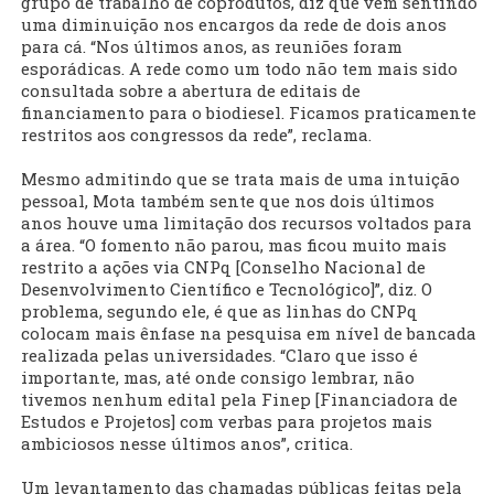
grupo de trabalho de coprodutos, diz que vem sentindo
uma diminuição nos encargos da rede de dois anos
para cá. “Nos últimos anos, as reuniões foram
esporádicas. A rede como um todo não tem mais sido
consultada sobre a abertura de editais de
financiamento para o biodiesel. Ficamos praticamente
restritos aos congressos da rede”, reclama.
Mesmo admitindo que se trata mais de uma intuição
pessoal, Mota também sente que nos dois últimos
anos houve uma limitação dos recursos voltados para
a área. “O fomento não parou, mas ficou muito mais
restrito a ações via CNPq [Conselho Nacional de
Desenvolvimento Científico e Tecnológico]”, diz. O
problema, segundo ele, é que as linhas do CNPq
colocam mais ênfase na pesquisa em nível de bancada
realizada pelas universidades. “Claro que isso é
importante, mas, até onde consigo lembrar, não
tivemos nenhum edital pela Finep [Financiadora de
Estudos e Projetos] com verbas para projetos mais
ambiciosos nesse últimos anos”, critica.
Um levantamento das chamadas públicas feitas pela