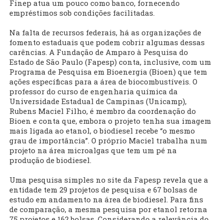
Finep atua um pouco como banco, fornecendo
empréstimos sob condições facilitadas.
Na falta de recursos federais, há as organizações de
fomento estaduais que podem cobrir algumas dessas
carências. A Fundação de Amparo à Pesquisa do
Estado de São Paulo (Fapesp) conta, inclusive, com um
Programa de Pesquisa em Bioenergia (Bioen) que tem
ações específicas para a área de biocombustíveis. O
professor do curso de engenharia química da
Universidade Estadual de Campinas (Unicamp),
Rubens Maciel Filho, é membro da coordenação do
Bioen e conta que, embora o projeto tenha sua imagem
mais ligada ao etanol, o biodiesel recebe “o mesmo
grau de importância”. O próprio Maciel trabalha num
projeto na área microalgas que tem um pé na
produção de biodiesel.
Uma pesquisa simples no site da Fapesp revela que a
entidade tem 29 projetos de pesquisa e 67 bolsas de
estudo em andamento na área de biodiesel. Para fins
de comparação, a mesma pesquisa por etanol retorna
75 projetos e 162 bolsas. Considerando a relevância do