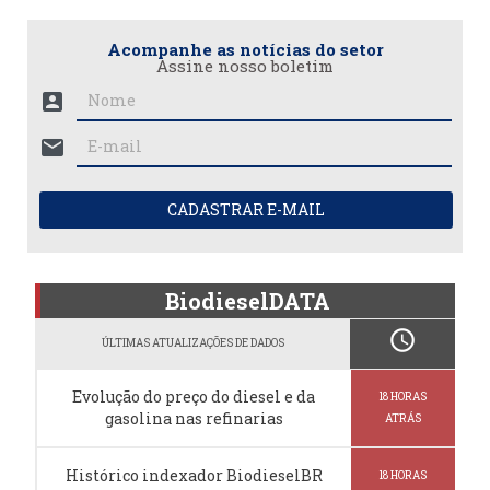
Acompanhe as notícias do setor
Assine nosso boletim
account_box
mail
CADASTRAR E-MAIL
BiodieselDATA
schedule
ÚLTIMAS ATUALIZAÇÕES DE DADOS
Evolução do preço do diesel e da
18 HORAS
gasolina nas refinarias
ATRÁS
Histórico indexador BiodieselBR
18 HORAS