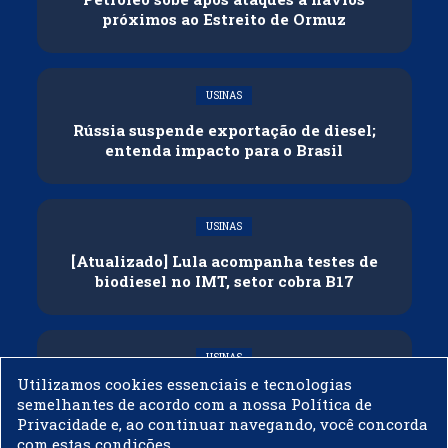
próximos ao Estreito de Ormuz
USINAS
Rússia suspende exportação de diesel;
entenda impacto para o Brasil
USINAS
[Atualizado] Lula acompanha testes de
biodiesel no IMT, setor cobra B17
USINAS
Utilizamos cookies essenciais e tecnologias
Governo adia reunião sobre mistura de
semelhantes de acordo com a nossa Política de
etanol na gasolina
Privacidade e, ao continuar navegando, você concorda
com estas condições.