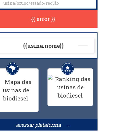
{{ error }}
{{usina.nome}}
acessar plataforma →