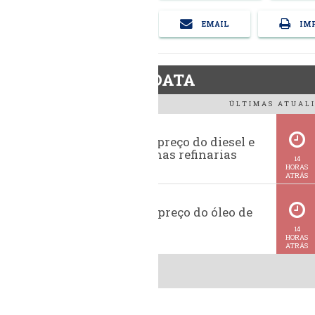
EMAIL
IMP
BiodieselDATA
ÚLTIMAS ATUALI
Evolução do preço do diesel e
da gasolina nas refinarias
14
HORAS
ATRÁS
Histórico do preço do óleo de
soja
14
HORAS
ATRÁS