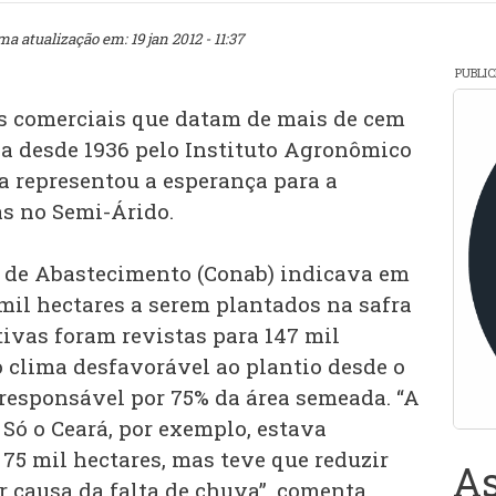
ma atualização em: 19 jan 2012 - 11:37
PUBLI
 comerciais que datam de mais de cem
da desde 1936 pelo Instituto Agronômico
 representou a esperança para a
s no Semi-Árido.
de Abastecimento (Conab) indicava em
mil hectares a serem plantados na safra
tivas foram revistas para 147 mil
o clima desfavorável ao plantio desde o
 responsável por 75% da área semeada. “A
. Só o Ceará, por exemplo, estava
75 mil hectares, mas teve que reduzir
As
r causa da falta de chuva”, comenta