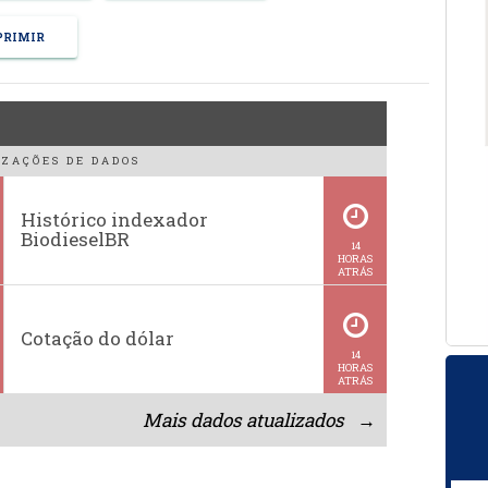
RIMIR
ZAÇÕES DE DADOS
Histórico indexador
BiodieselBR
14
HORAS
ATRÁS
Cotação do dólar
14
HORAS
ATRÁS
Mais dados atualizados →