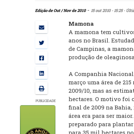
-
Edição de Out / Nov de 2010
15 out 2010 - 15:25
- Últi
Mamona
A mamona tem cultivos
anos no Brasil. Estuda
de Campinas, a mamona
produção de oleaginosa
A Companhia Nacional 
março uma área de 215 
2009/10, mas as estima
hectares. O motivo foi 
PUBLICIDADE
final de 2009 na Bahia,
área era para ser maior
preparado para plantar 
para 35 mil hectares po