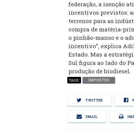
federação, a isenção at
incentivos previstos: a
terrenos para as indús
compra de matéria-prim
o pinhão-manso e o adu
incentivo”, explica Adi
Estado. Mas a estratégi
Sul figura ao lado do
produção de biodiesel.
IMPOSTOS
TAGS:
TWITTER
F
EMAIL
IMP