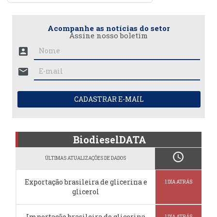
Acompanhe as notícias do setor
Assine nosso boletim
account_box
mail
CADASTRAR E-MAIL
BiodieselDATA
schedule
ÚLTIMAS ATUALIZAÇÕES DE DADOS
Exportação brasileira de glicerina e
1 DIA ATRÁS
glicerol
Importação brasileira de glicerina
1 DIA ATRÁS