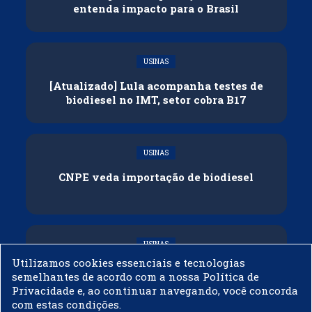
entenda impacto para o Brasil
USINAS
[Atualizado] Lula acompanha testes de
biodiesel no IMT, setor cobra B17
USINAS
CNPE veda importação de biodiesel
USINAS
Utilizamos cookies essenciais e tecnologias
Acelen Renováveis assina acordo com
semelhantes de acordo com a nossa Política de
Bunge para óleo de soja em projeto na
Privacidade e, ao continuar navegando, você concorda
Bahia
com estas condições.