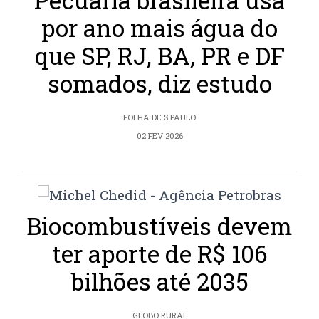
Pecuária brasileira usa
por ano mais água do
que SP, RJ, BA, PR e DF
somados, diz estudo
FOLHA DE S.PAULO
02 FEV 2026
Biocombustíveis devem
ter aporte de R$ 106
bilhões até 2035
GLOBO RURAL