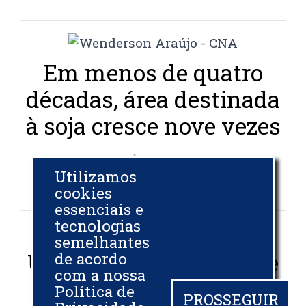
Em menos de quatro
décadas, área destinada
à soja cresce nove vezes
AGÊNCIA BRASIL
Utilizamos
06 DEZ 2024
cookies
essenciais e
tecnologias
semelhantes
UFPR recebe patente de
de acordo
com a nossa
tecnologia que usa luz
Política de
PROSSEGUIR