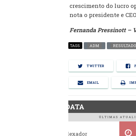
crescimento do lucro op
nota o presidente e CE
Fernanda Pressinott – 
ADM
RESULTADO
TAGS:
TWITTER
F
EMAIL
IMP
BiodieselDATA
ÚLTIMAS ATUALI
Histórico indexador