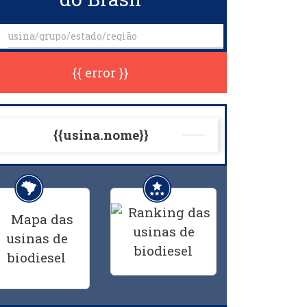
{{ error }}
{{usina.nome}}