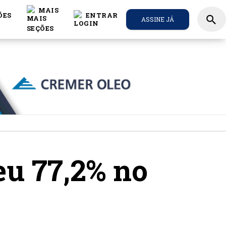
MAIS
ÕES
ENTRAR
search
ASSINE JÁ
eu 77,2% no