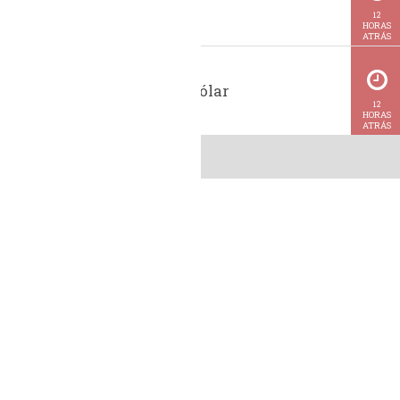
BiodieselBR
12
HORAS
ATRÁS
Cotação do dólar
12
HORAS
ATRÁS