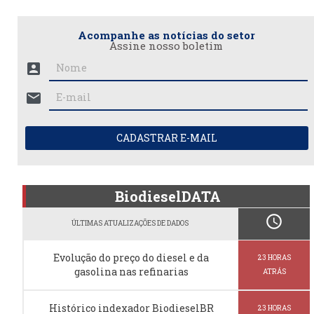
Acompanhe as notícias do setor
Assine nosso boletim
account_box
mail
CADASTRAR E-MAIL
BiodieselDATA
schedule
ÚLTIMAS ATUALIZAÇÕES DE DADOS
Evolução do preço do diesel e da
23 HORAS
gasolina nas refinarias
ATRÁS
Histórico indexador BiodieselBR
23 HORAS