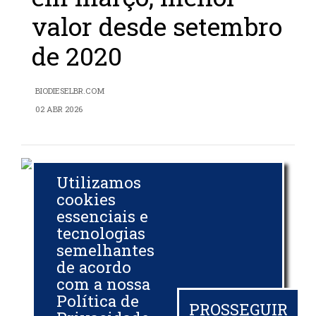
valor desde setembro
de 2020
BIODIESELBR.COM
02 ABR 2026
Utilizamos
Governo reforça
cookies
essenciais e
exigência de origem
tecnologias
semelhantes
nacional do biodiesel
de acordo
com a nossa
Política de
CNN BRASIL
PROSSEGUIR
02 ABR 2026