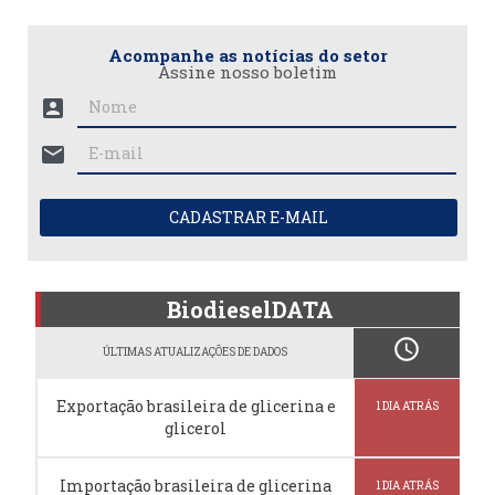
Acompanhe as notícias do setor
Assine nosso boletim
account_box
mail
CADASTRAR E-MAIL
BiodieselDATA
schedule
ÚLTIMAS ATUALIZAÇÕES DE DADOS
Exportação brasileira de glicerina e
1 DIA ATRÁS
glicerol
Importação brasileira de glicerina
1 DIA ATRÁS