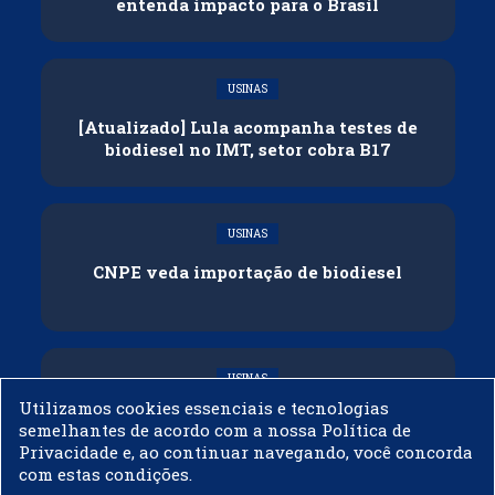
entenda impacto para o Brasil
USINAS
[Atualizado] Lula acompanha testes de
biodiesel no IMT, setor cobra B17
USINAS
CNPE veda importação de biodiesel
USINAS
Utilizamos cookies essenciais e tecnologias
Acelen Renováveis assina acordo com
semelhantes de acordo com a nossa Política de
Bunge para óleo de soja em projeto na
Privacidade e, ao continuar navegando, você concorda
Bahia
com estas condições.