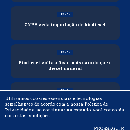
USINAS
CNPE veda importação de biodiesel
USINAS
Biodiesel volta a ficar mais caro do que o
diesel mineral
USINAS
Utilizamos cookies essenciais e tecnologias
[Artigo] O triunfo da biologia:
semelhantes de acordo com a nossa Política de
previsibilidade e ciência como motor para
Privacidade e, ao continuar navegando, você concorda
o futuro do biodiesel no Brasil
com estas condições.
PROSSEGUIR