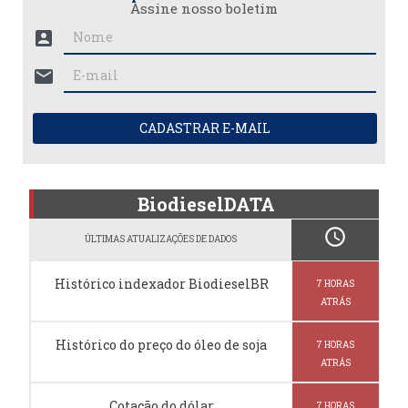
Assine nosso boletim
account_box
mail
CADASTRAR E-MAIL
BiodieselDATA
schedule
ÚLTIMAS ATUALIZAÇÕES DE DADOS
Histórico indexador BiodieselBR
7 HORAS
ATRÁS
Histórico do preço do óleo de soja
7 HORAS
ATRÁS
Cotação do dólar
7 HORAS