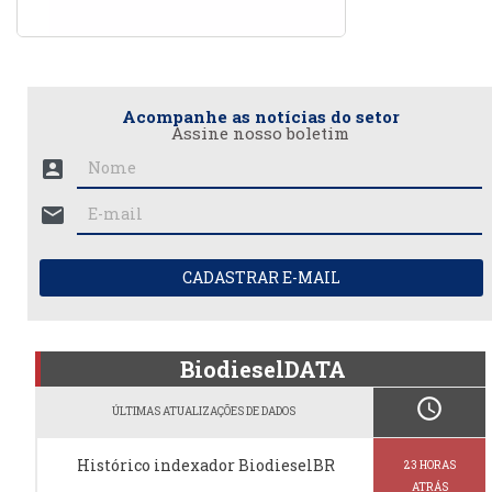
Acompanhe as notícias do setor
Assine nosso boletim
account_box
mail
CADASTRAR E-MAIL
BiodieselDATA
schedule
ÚLTIMAS ATUALIZAÇÕES DE DADOS
Histórico indexador BiodieselBR
23 HORAS
ATRÁS