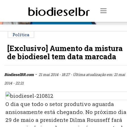
PUBLICIDADE
Toggle n
Política
[Exclusivo] Aumento da mistura
de biodiesel tem data marcada
-
BiodieselBR.com
21 mai 2014 - 18:27
- Última atualização em: 21 mai
Aumento
2014 - 22:21
da
mistura
O dia que todo o setor produtivo aguarda
tem
ansiosamente está chegando. No próximo dia
data
29 de maio a presidente Dilma Rousseff fará
marcada