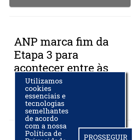
ANP marca fim da
Etapa 3 para
acontecer entre às
11h30 e 12h
Utilizamos
cookies
essenciais e
BIODIESELBR.COM
tecnologias
26 AGO 2020
semelhantes
de acordo
com a nossa
Política de
PROSSEGUIR