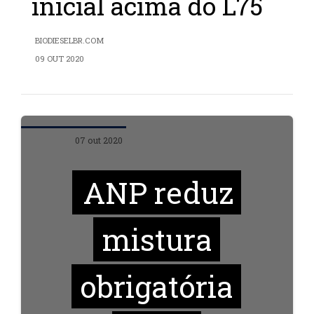
inicial acima do L75
BIODIESELBR.COM
09 OUT 2020
07 out 2020
ANP reduz
mistura
obrigatória