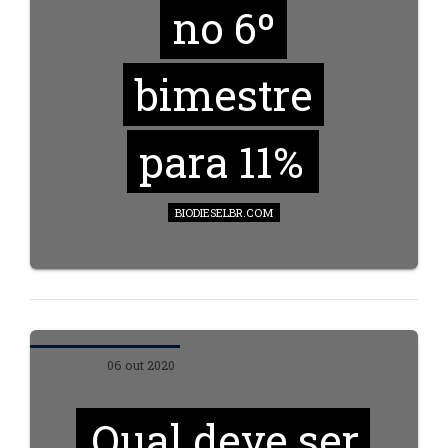
no 6º
bimestre
para 11%
BIODIESELBR.COM
06 out 2020
Qual deve ser