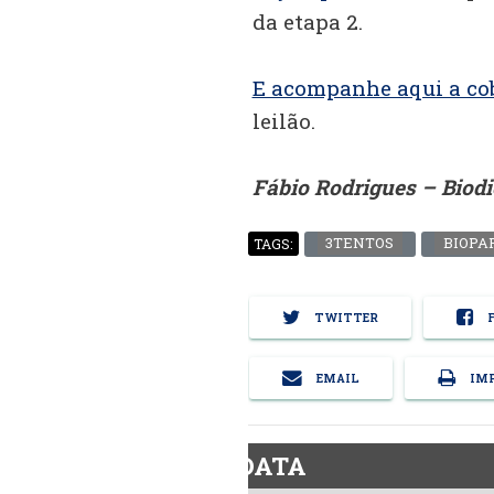
da etapa 2.
E acompanhe aqui a co
leilão.
Fábio Rodrigues – Biod
3TENTOS
BIOPA
TAGS:
TWITTER
F
EMAIL
IMP
BiodieselDATA