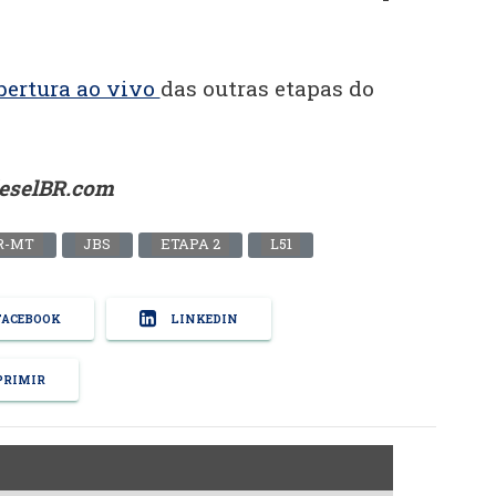
bertura ao vivo
das outras etapas do
ieselBR.com
R-MT
JBS
ETAPA 2
L51
ACEBOOK
LINKEDIN
RIMIR