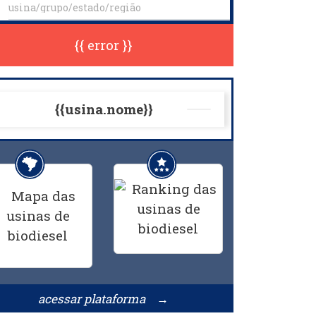
{{ error }}
{{usina.nome}}
acessar plataforma →