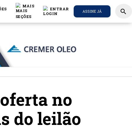
MAIS
ÕES
ENTRAR
search
ASSINE JÁ
oferta no
s do leilão