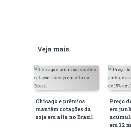
Veja mais
Chicago e prêmios
Preço d
mantêm cotações da
em junh
soja em alta no Brasil
acumula
em 12 m