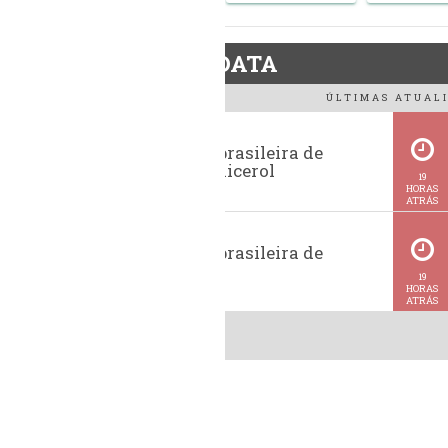
BiodieselDATA
ÚLTIMAS ATUALI
Exportação brasileira de
glicerina e glicerol
19
HORAS
ATRÁS
Exportação brasileira de
metanol
19
HORAS
ATRÁS