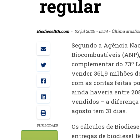
regular
-
BiodieselBR.com
02 jul 2020 - 15:54
- Última atualiz
Segundo a Agência Naci
Biocombustíveis (ANP),
complementar do 73º Le
vender 361,9 milhões de
com as contas feitas p
ainda haveria entre 208
vendidos – a diferença
agosto tem 31 dias.
Os cálculos de Biodies
PUBLICIDADE
entregas de biodiesel t