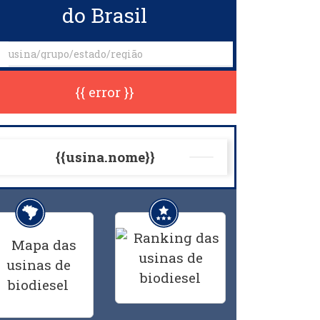
do Brasil
{{ error }}
{{usina.nome}}