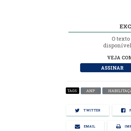
EXC
O texto
disponível
VEJA COM
ASSINAR
ANP
HABILITAÇ
TAGS:
TWITTER
F
EMAIL
IMP