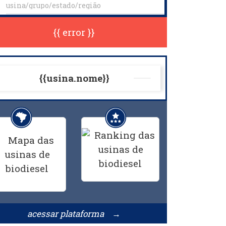
{{ error }}
{{usina.nome}}
acessar plataforma →