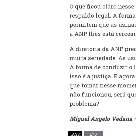
O que ficou claro nesse
respaldo legal. A forma
permitem que as usinas
a ANP lhes está cercea
A diretoria da ANP pre
muita seriedade. As us
A forma de conduzir o l
isso é a justiça. E ago
que tomar nesse momen
não funcionou, será que
problema?
Miguel Angelo Vedana 
L70
TAGS: