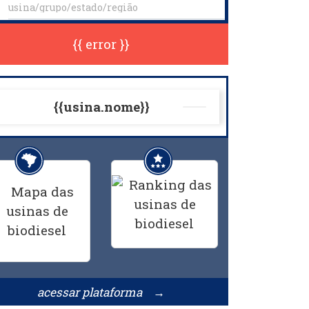
{{ error }}
{{usina.nome}}
acessar plataforma →