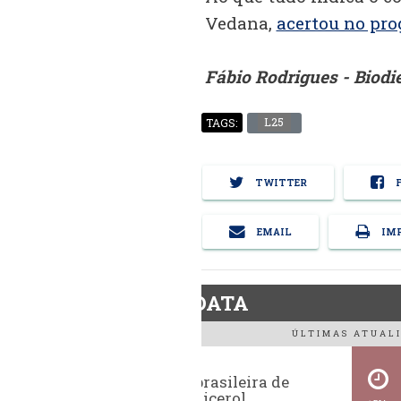
Vedana,
acertou no pro
Fábio Rodrigues - Biod
L25
TAGS:
TWITTER
F
EMAIL
IMP
BiodieselDATA
ÚLTIMAS ATUALI
Exportação brasileira de
glicerina e glicerol