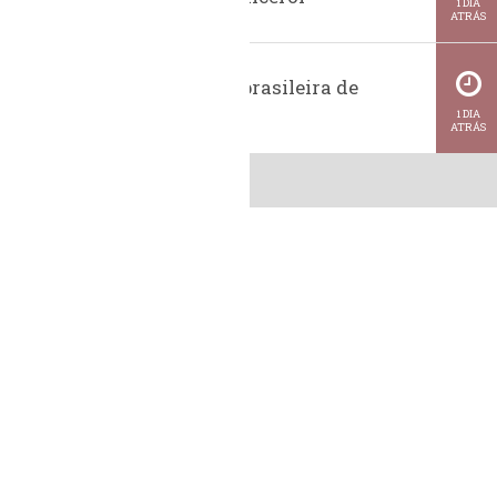
1 DIA
ATRÁS
Exportação brasileira de
metanol
1 DIA
ATRÁS