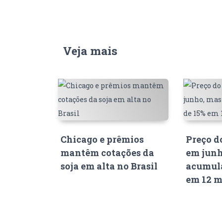
Veja mais
Chicago e prêmios
Preço d
mantêm cotações da
em junh
soja em alta no Brasil
acumula
em 12 m