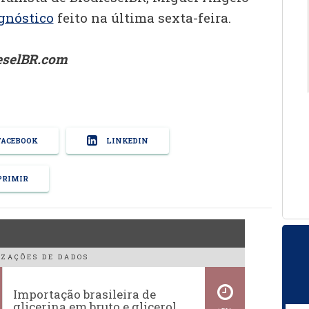
gnóstico
feito na última sexta-feira.
ieselBR.com
ACEBOOK
LINKEDIN
RIMIR
ZAÇÕES DE DADOS
Importação brasileira de
glicerina em bruto e glicerol