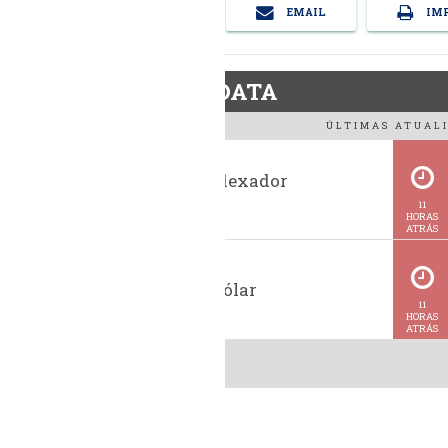
EMAIL
IMP
BiodieselDATA
ÚLTIMAS ATUALI
Histórico indexador
BiodieselBR
11
HORAS
ATRÁS
Cotação do dólar
11
HORAS
ATRÁS