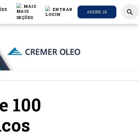
MAIS
ÕES
ENTRAR
search
ASSINE JÁ
e 100
icos