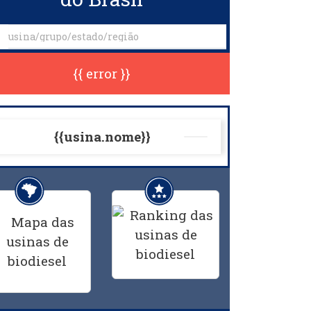
{{ error }}
{{usina.nome}}