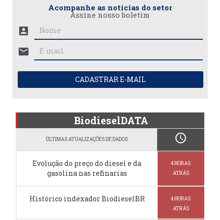
Acompanhe as notícias do setor
Assine nosso boletim
account_box
mail
CADASTRAR E-MAIL
BiodieselDATA
schedule
ÚLTIMAS ATUALIZAÇÕES DE DADOS
Evolução do preço do diesel e da
4 HORAS
gasolina nas refinarias
ATRÁS
Histórico indexador BiodieselBR
4 HORAS
ATRÁS