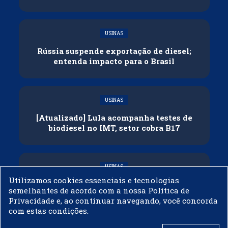
USINAS
Rússia suspende exportação de diesel;
entenda impacto para o Brasil
USINAS
[Atualizado] Lula acompanha testes de
biodiesel no IMT, setor cobra B17
USINAS
Utilizamos cookies essenciais e tecnologias
Governo adia reunião sobre mistura de
semelhantes de acordo com a nossa Política de
etanol na gasolina
Privacidade e, ao continuar navegando, você concorda
com estas condições.