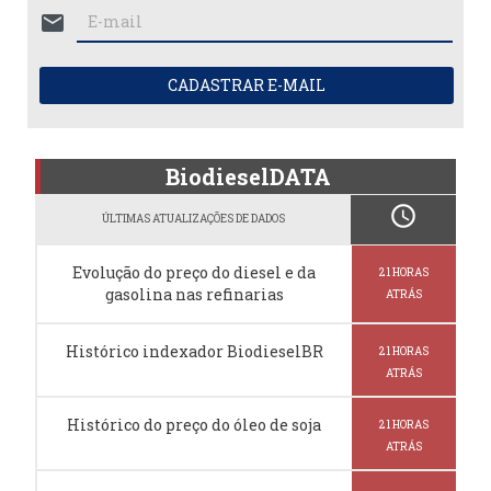
mail
CADASTRAR E-MAIL
BiodieselDATA
schedule
ÚLTIMAS ATUALIZAÇÕES DE DADOS
Evolução do preço do diesel e da
21 HORAS
gasolina nas refinarias
ATRÁS
Histórico indexador BiodieselBR
21 HORAS
ATRÁS
Histórico do preço do óleo de soja
21 HORAS
ATRÁS