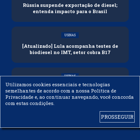
Rússia suspende exportação de diesel;
entenda impacto para o Brasil
USINAS
[Atualizado] Lula acompanha testes de
biodiesel no IMT, setor cobra B17
USINAS
Utilizamos cookies essenciais e tecnologias
Governo adia reunião sobre mistura de
semelhantes de acordo com a nossa Política de
etanol na gasolina
Privacidade e, ao continuar navegando, você concorda
com estas condições.
PROSSEGUIR
© 2003 - 2019 -
BIODIESELBR.COM - TODOS OS DIREITOS RESERVADOS