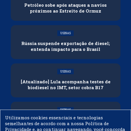
Petróleo sobe após ataques a navios
próximos ao Estreito de Ormuz
USINAS
Rússia suspende exportação de diesel;
entenda impacto para o Brasil
USINAS
[Atualizado] Lula acompanha testes de
biodiesel no IMT, setor cobra B17
USINAS
Utilizamos cookies essenciais e tecnologias
Governo adia reunião sobre mistura de
semelhantes de acordo com a nossa Política de
etanol na gasolina
Privacidade e, ao continuar navegando, você concorda