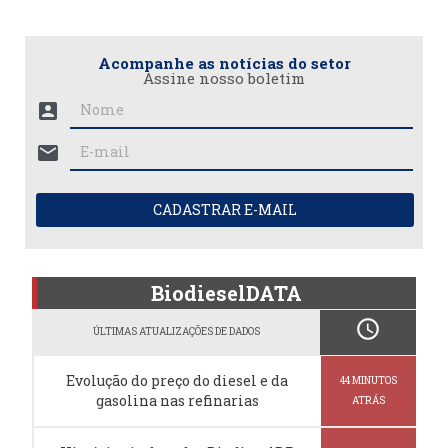
Acompanhe as notícias do setor
Assine nosso boletim
account_box
mail
CADASTRAR E-MAIL
BiodieselDATA
schedule
ÚLTIMAS ATUALIZAÇÕES DE DADOS
Evolução do preço do diesel e da
44 MINUTOS
gasolina nas refinarias
ATRÁS