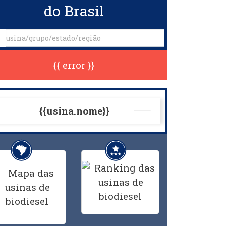
do Brasil
{{ error }}
{{usina.nome}}