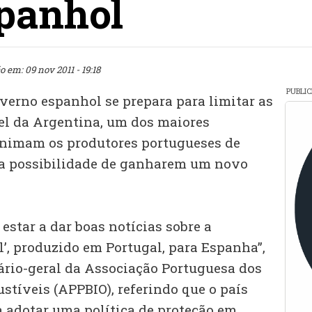
panhol
o em: 09 nov 2011 - 19:18
PUBLI
overno espanhol se prepara para limitar as
el da Argentina, um dos maiores
animam os produtores portugueses de
 a possibilidade de ganharem um novo
estar a dar boas notícias sobre a
l’, produzido em Portugal, para Espanha”,
tário-geral da Associação Portuguesa dos
stíveis (APPBIO), referindo que o país
a adotar uma política de proteção em