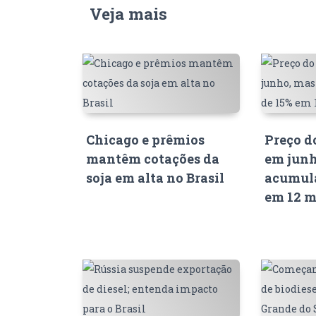
Veja mais
Chicago e prêmios
Preço d
mantêm cotações da
em junh
soja em alta no Brasil
acumula
em 12 m