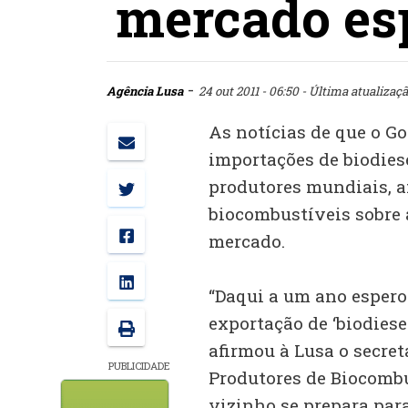
mercado es
-
Agência Lusa
24 out 2011 - 06:50
- Última atualizaçã
As notícias de que o G
importações de biodies
produtores mundiais, 
biocombustíveis sobre
mercado.
“Daqui a um ano espero 
exportação de ‘biodiese
afirmou à Lusa o secre
PUBLICIDADE
Produtores de Biocombu
vizinho se prepara par