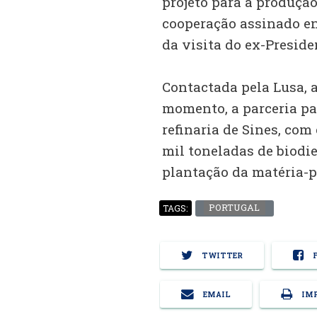
projeto para a produção
cooperação assinado ent
da visita do ex-Presiden
Contactada pela Lusa, 
momento, a parceria pa
refinaria de Sines, com
mil toneladas de biodie
plantação da matéria-p
PORTUGAL
TAGS:
TWITTER
F
EMAIL
IMP