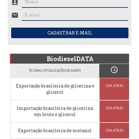
account_box
mail
CADASTRAR E-MAIL
BiodieselDATA
schedule
ÚLTIMAS ATUALIZAÇÕES DE DADOS
Exportação brasileira de glicerina e
1 DIA ATRÁS
glicerol
Importação brasileira de glicerina
1 DIA ATRÁS
em bruto e glicerol
Exportação brasileira de metanol
1 DIA ATRÁS