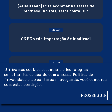
[Atualizado] Lula acompanha testes de
biodiesel no IMT, setor cobra B17
USINAS
CNPE veda importação de biodiesel
USINAS
Utilizamos cookies essenciais e tecnologias
Acelen Renováveis assina acordo com
semelhantes de acordo com a nossa Política de
Bunge para óleo de soja em projeto na
Privacidade e, ao continuar navegando, você concorda
Bahia
com estas condições.
PROSSEGUIR
© 2003 - 2019 -
BIODIESELBR.COM - TODOS OS DIREITOS RESERVADOS