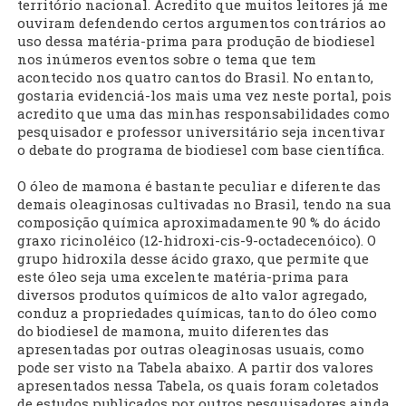
território nacional. Acredito que muitos leitores já me
ouviram defendendo certos argumentos contrários ao
uso dessa matéria-prima para produção de biodiesel
nos inúmeros eventos sobre o tema que tem
acontecido nos quatro cantos do Brasil. No entanto,
gostaria evidenciá-los mais uma vez neste portal, pois
acredito que uma das minhas responsabilidades como
pesquisador e professor universitário seja incentivar
o debate do programa de biodiesel com base científica.
O óleo de mamona é bastante peculiar e diferente das
demais oleaginosas cultivadas no Brasil, tendo na sua
composição química aproximadamente 90 % do ácido
graxo ricinoléico (12-hidroxi-cis-9-octadecenóico). O
grupo hidroxila desse ácido graxo, que permite que
este óleo seja uma excelente matéria-prima para
diversos produtos químicos de alto valor agregado,
conduz a propriedades químicas, tanto do óleo como
do biodiesel de mamona, muito diferentes das
apresentadas por outras oleaginosas usuais, como
pode ser visto na Tabela abaixo. A partir dos valores
apresentados nessa Tabela, os quais foram coletados
de estudos publicados por outros pesquisadores ainda