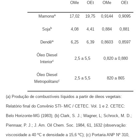
OMe
OEt
OMe
OEt
a
Mamona
17,02
19,75
0,9144
0,9095
b
Soja
4,08
4,41
0,884
0,881
a
Dendê
6,25
6,39
0,8603
0,8597
Óleo Diesel
2,5 a 5,5
0,820 a 0,880
c
Interior
Óleo Diesel
2,5 a 5,5
820 a 865
c
Metropolitano
(a) Produção de combustíveis líquidos a partir de óleos vegetais:
Relatório final do Convênio STI- MIC / CETEC. Vol. 1 e 2. CETEC:
Belo Horizonte-MG (1983); (b) Clark, S. J.; Wagner, L; Schrock, M. D.;
Piennaar, P. J.; J. Am. Oil Chem. Soc. 1984, 61, 1632 (observação:
viscosidade
a 40 ºC e densidade a 15,6 ºC); (c) Portaria ANP Nº 310,