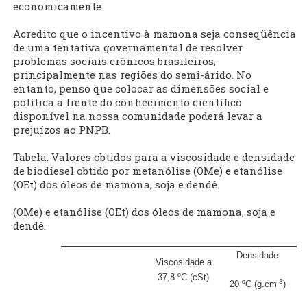
economicamente.
Acredito que o incentivo à mamona seja conseqüência
de uma tentativa governamental de resolver
problemas sociais crônicos brasileiros,
principalmente nas regiões do semi-árido. No
entanto, penso que colocar as dimensões social e
política a frente do conhecimento científico
disponível na nossa comunidade poderá levar a
prejuízos ao PNPB.
Tabela. Valores obtidos para a viscosidade e densidade
de biodiesel obtido por metanólise (OMe) e etanólise
(OEt) dos óleos de mamona, soja e dendê.
(OMe) e etanólise (OEt) dos óleos de mamona, soja e
dendê.
Densidade
Viscosidade a
37,8 ºC (cSt)
-3
20 ºC (g.cm
)