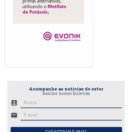
Acompanhe as notícias do setor
Assine nosso boletim
account_box
mail
CADASTRAR E-MAIL