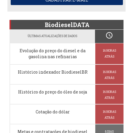
BiodieselDATA
schedule
ÚLTIMAS ATUALIZAÇÕES DE DADOS
Evolução do preço do diesel e da
16 HORAS
gasolina nas refinarias
ATRÁS
Histórico indexador BiodieselBR
16 HORAS
ATRÁS
Histórico do preço do óleo de soja
16 HORAS
ATRÁS
Cotação do dólar
16 HORAS
ATRÁS
Metas e contratações de biodiesel
8 DIAS