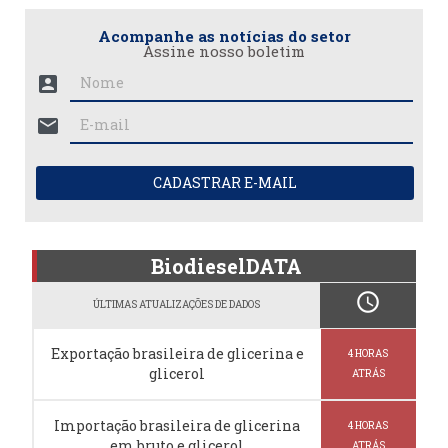
Acompanhe as notícias do setor
Assine nosso boletim
account_box
mail
CADASTRAR E-MAIL
BiodieselDATA
schedule
ÚLTIMAS ATUALIZAÇÕES DE DADOS
Exportação brasileira de glicerina e
4 HORAS
glicerol
ATRÁS
Importação brasileira de glicerina
4 HORAS
em bruto e glicerol
ATRÁS