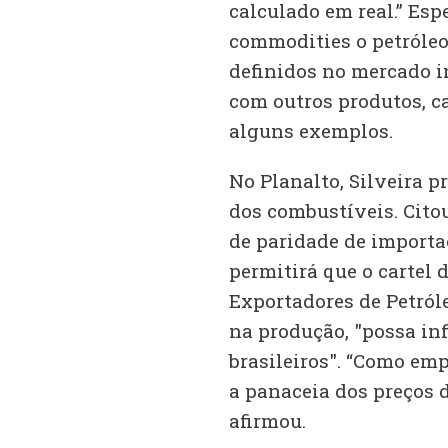
calculado em real.” Esp
commodities o petróleo,
definidos no mercado i
com outros produtos, ca
alguns exemplos.
No Planalto, Silveira p
dos combustíveis. Citou
de paridade de importaç
permitirá que o cartel 
Exportadores de Petról
na produção, "possa in
brasileiros". “Como em
a panaceia dos preços d
afirmou.