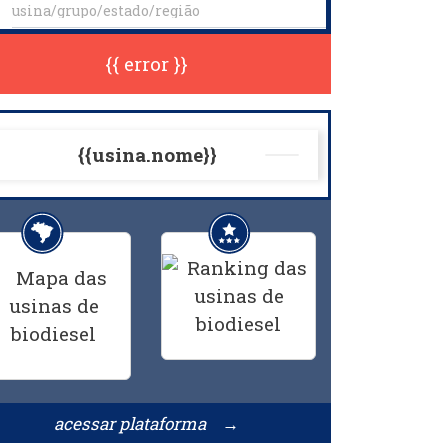
{{ error }}
{{usina.nome}}
acessar plataforma →