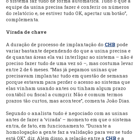
o sistema faz tudo de forma automática. Tudo o que a
equipe da usina precisa fazer é conferir os números
do relatório e, se estiver tudo OK, apertar um botão”,
complementa.
Virada de chave
A duração de processo de implantação do
CHB
pode
variar bastante dependendo do que a usina precisa e
de quantas áreas ela vai interligar ao sistema – não é
preciso fazer tudo de uma vez só –, mas costuma levar
entre 2 de 6 meses. “Mas já pegamos usinas que
precisavam implantar tudo em questão de semanas
porque estavam para perder o acesso ao sistema que
elas vinham usando antes ou tinham algum prazo
contábil ou fiscal a cumprir. Não é comum termos
prazos tão curtos, mas acontece”, comenta João Dias.
Segundo o analista tudo é negociado com as usinas
antes de fazer a ‘virada’ – momento em que o sistema
entra, de fato, em funcionamento. “Durante a
homologação a gente faz a validação para ver se tudo
está OK”, diz. Além disso, a relação entre a
CHB
e a