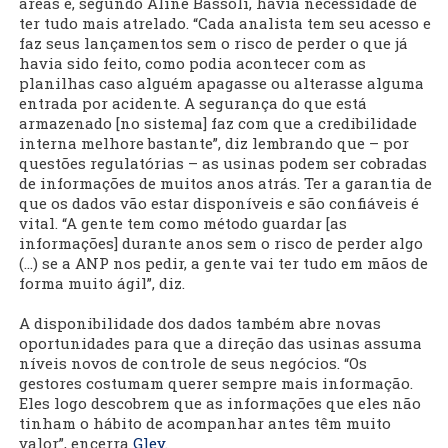
áreas e, segundo Aline Bassoli, havia necessidade de
ter tudo mais atrelado. “Cada analista tem seu acesso e
faz seus lançamentos sem o risco de perder o que já
havia sido feito, como podia acontecer com as
planilhas caso alguém apagasse ou alterasse alguma
entrada por acidente. A segurança do que está
armazenado [no sistema] faz com que a credibilidade
interna melhore bastante”, diz lembrando que – por
questões regulatórias – as usinas podem ser cobradas
de informações de muitos anos atrás. Ter a garantia de
que os dados vão estar disponíveis e são confiáveis é
vital. “A gente tem como método guardar [as
informações] durante anos sem o risco de perder algo
(...) se a ANP nos pedir, a gente vai ter tudo em mãos de
forma muito ágil”, diz.
A disponibilidade dos dados também abre novas
oportunidades para que a direção das usinas assuma
níveis novos de controle de seus negócios. “Os
gestores costumam querer sempre mais informação.
Eles logo descobrem que as informações que eles não
tinham o hábito de acompanhar antes têm muito
valor”, encerra
Gley
.