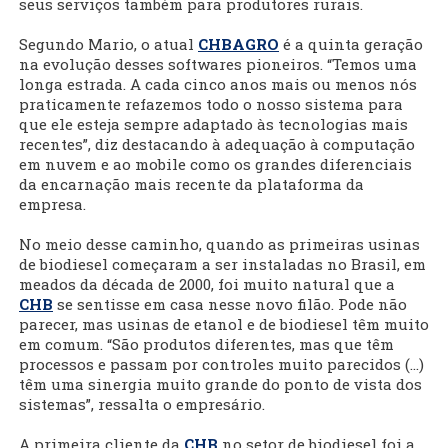
seus serviços também para produtores rurais.
Segundo Mario, o atual
CHBAGRO
é a quinta geração
na evolução desses softwares pioneiros. “Temos uma
longa estrada. A cada cinco anos mais ou menos nós
praticamente refazemos todo o nosso sistema para
que ele esteja sempre adaptado às tecnologias mais
recentes”, diz destacando à adequação à computação
em nuvem e ao mobile como os grandes diferenciais
da encarnação mais recente da plataforma da
empresa.
No meio desse caminho, quando as primeiras usinas
de biodiesel começaram a ser instaladas no Brasil, em
meados da década de 2000, foi muito natural que a
CHB
se sentisse em casa nesse novo filão. Pode não
parecer, mas usinas de etanol e de biodiesel têm muito
em comum. “São produtos diferentes, mas que têm
processos e passam por controles muito parecidos (...)
têm uma sinergia muito grande do ponto de vista dos
sistemas”, ressalta o empresário.
A primeira cliente da
CHB
no setor de biodiesel foi a