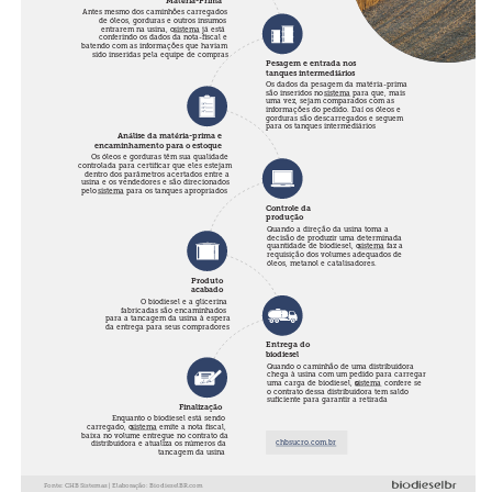
Matéria-Prima
Antes mesmo dos caminhões carregados
de óleos, gorduras e outros insumos
entrarem na usina, o
sistema
já está
conferindo os dados da nota-fiscal e
batendo com as informações que haviam
sido inseridas pela equipe de compras
Pesagem e entrada nos
tanques intermediários
Os dados da pesagem da matéria-prima
são inseridos no
sistema
para que, mais
uma vez, sejam comparados com as
informações do pedido. Daí os óleos e
gorduras são descarregados e seguem
para os tanques intermediários
Análise da matéria-prima e
encaminhamento para o estoque
Os óleos e gorduras têm sua qualidade
controlada para certificar que eles estejam
dentro dos parâmetros acertados entre a
usina e os vendedores e são direcionados
pelo
sistema
para os tanques apropriados
Controle da
produção
Quando a direção da usina toma a
decisão de produzir uma determinada
quantidade de biodiesel, o
sistema
faz a
requisição dos volumes adequados de
óleos, metanol e catalisadores.
Produto
acabado
O biodiesel e a glicerina
fabricadas são encaminhados
para a tancagem da usina à espera
da entrega para seus compradores
Entrega do
biodiesel
Quando o caminhão de uma distribuidora
chega à usina com um pedido para carregar
uma carga de biodiesel, o
sistema
confere se
o contrato dessa distribuidora tem saldo
suficiente para garantir a retirada
Finalização
Enquanto o biodiesel está sendo
carregado, o
sistema
emite a nota fiscal,
baixa no volume entregue no contrato da
chbsucro.com.br
distribuidora e atualiza os números da
tancagem da usina
Fonte: CHB Sistemas | Elaboração: BiodieselBR.com