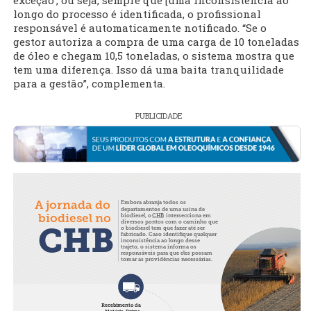
exceção’; ou seja, sempre que [uma inconsistência ao
longo do processo é identificada, o profissional
responsável é automaticamente notificado. “Se o
gestor autoriza a compra de uma carga de 10 toneladas
de óleo e chegam 10,5 toneladas, o sistema mostra que
tem uma diferença. Isso dá uma baita tranquilidade
para a gestão”, complementa.
PUBLICIDADE
A jornada do
Embora abranja todos os
departamentos de uma usina de
biodiesel, o
CHB
intersecciona em
biodiesel no
diversos pontos com o caminho que
o biodiesel tem que fazer até ser
CHB
fabricado. Caso identifique qualquer
inconsistência ao longo desse
trajeto, o sistema informa os
responsáveis para que eles possam
tomar as providências necessárias.
Recebimento da