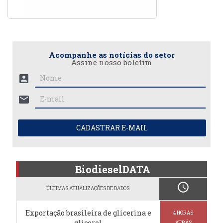
Acompanhe as notícias do setor
Assine nosso boletim
account_box
mail
CADASTRAR E-MAIL
BiodieselDATA
schedule
ÚLTIMAS ATUALIZAÇÕES DE DADOS
Exportação brasileira de glicerina e
4 HORAS
glicerol
ATRÁS