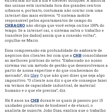
enfrentam no dia a dia e oferecer soluções. A maioria
das usinas está instalada fora dos grandes centros
urbanos e, portanto, costumam não contar com uma
internet das mais estáveis. “O sistema mobile
responsável pelos apontamentos de campo do
CHBAGRO
não obriga que você esteja online 100% do
tempo. Se a internet cai, o sistema salva o trabalho e
transfere [os dados] assim que a conexão voltar”,
orgulha-se Mario.
Essa compreensão em profundidade do ambiente de
negócios dos clientes fez com que a
CHB
consolidasse
as melhores práticas do setor. “Embarcado no nosso
sistema vai um método de gestão que desenvolvemos a
partir de nossa expertise e do que conhecemos do
mercado”, diz
Gley
. O que não quer dizer que seja algo
impositivo. “O cliente nos diz o que ele consegue fazer
em termos de capacidade industrial, de material
humano e o que ele precisa”, diz.
Há 8 anos na
CHB
durante os quais já passou por 15
unidades produtivas de biodiesel e de etanol, o
analista de suporte, João Dias, explica que o trabalho