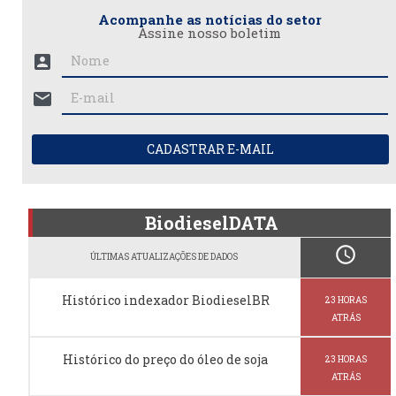
Acompanhe as notícias do setor
Assine nosso boletim
account_box
mail
CADASTRAR E-MAIL
BiodieselDATA
schedule
ÚLTIMAS ATUALIZAÇÕES DE DADOS
Histórico indexador BiodieselBR
23 HORAS
ATRÁS
Histórico do preço do óleo de soja
23 HORAS
ATRÁS