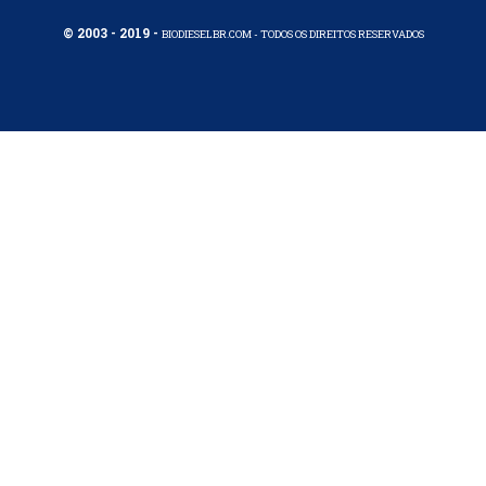
© 2003 - 2019 -
BIODIESELBR.COM - TODOS OS DIREITOS RESERVADOS