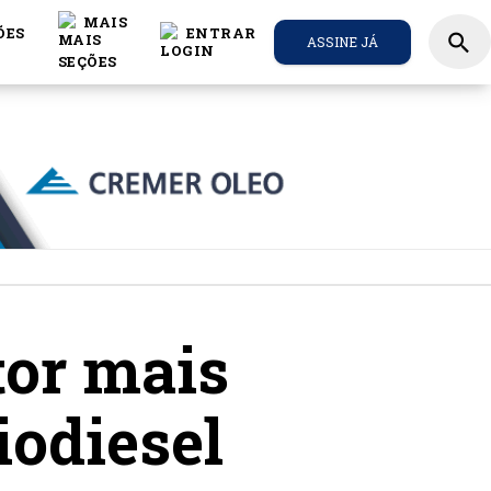
MAIS
ÕES
ENTRAR
search
ASSINE JÁ
tor mais
iodiesel