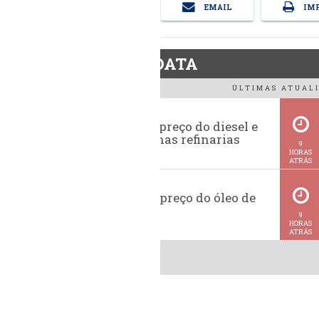
EMAIL
IMP
BiodieselDATA
ÚLTIMAS ATUALI
Evolução do preço do diesel e
da gasolina nas refinarias
9
HORAS
ATRÁS
Histórico do preço do óleo de
soja
9
HORAS
ATRÁS