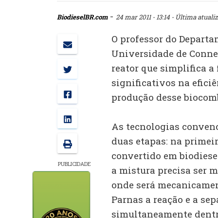
-
BiodieselBR.com
24 mar 2011 - 13:14
- Última atualiz
O professor do Depart
Universidade de Conne
reator que simplifica a 
significativos na efici
produção desse biocomb
As tecnologias conven
duas etapas: na primeir
convertido em biodiesel
PUBLICIDADE
a mistura precisa ser
onde será mecanicament
Parnas a reação e a se
simultaneamente dentr