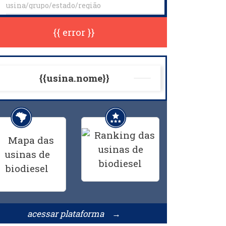
{{ error }}
{{usina.nome}}
acessar plataforma →