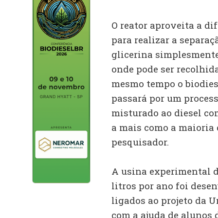
O reator aproveita a di
para realizar a separa
glicerina simplesmente
onde pode ser recolhida
mesmo tempo o biodies
passará por um process
misturado ao diesel c
a mais como a maioria 
pesquisador.
A usina experimental d
litros por ano foi des
ligados ao projeto da U
com a ajuda de alunos 