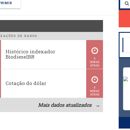
RIMIR
ZAÇÕES DE DADOS
Histórico indexador
BiodieselBR
9
HORAS
ATRÁS
Cotação do dólar
9
HORAS
ATRÁS
Mais dados atualizados →