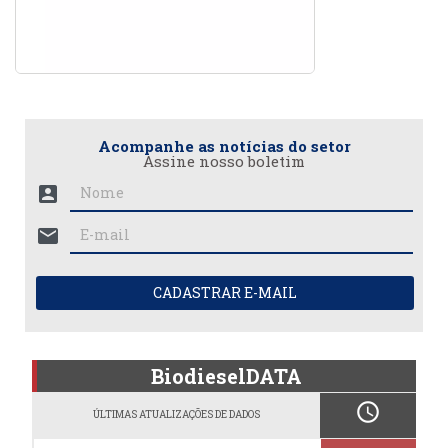
Acompanhe as notícias do setor
Assine nosso boletim
account_box
mail
CADASTRAR E-MAIL
BiodieselDATA
schedule
ÚLTIMAS ATUALIZAÇÕES DE DADOS