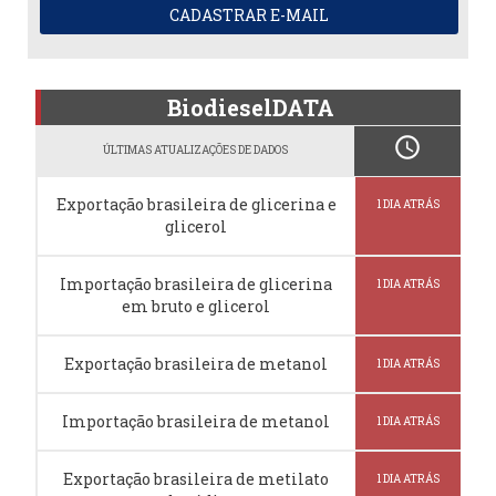
CADASTRAR E-MAIL
BiodieselDATA
schedule
ÚLTIMAS ATUALIZAÇÕES DE DADOS
Exportação brasileira de glicerina e
1 DIA ATRÁS
glicerol
Importação brasileira de glicerina
1 DIA ATRÁS
em bruto e glicerol
Exportação brasileira de metanol
1 DIA ATRÁS
Importação brasileira de metanol
1 DIA ATRÁS
Exportação brasileira de metilato
1 DIA ATRÁS