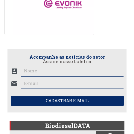
Acompanhe as notícias do setor
Assine nosso boletim
account_box
mail
CADASTRAR E-MAIL
BiodieselDATA