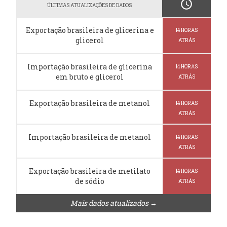
schedule
ÚLTIMAS ATUALIZAÇÕES DE DADOS
Exportação brasileira de glicerina e
14 HORAS
glicerol
ATRÁS
Importação brasileira de glicerina
14 HORAS
em bruto e glicerol
ATRÁS
Exportação brasileira de metanol
14 HORAS
ATRÁS
Importação brasileira de metanol
14 HORAS
ATRÁS
Exportação brasileira de metilato
14 HORAS
de sódio
ATRÁS
Mais dados atualizados →