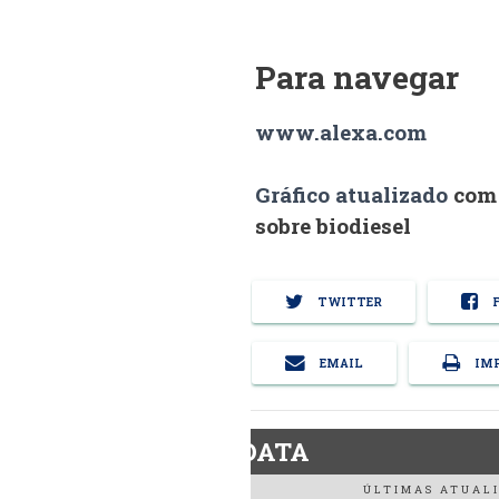
Para navegar
www.alexa.com
Gráfico atualizado
com 
sobre biodiesel
TWITTER
F
EMAIL
IMP
BiodieselDATA
ÚLTIMAS ATUALI