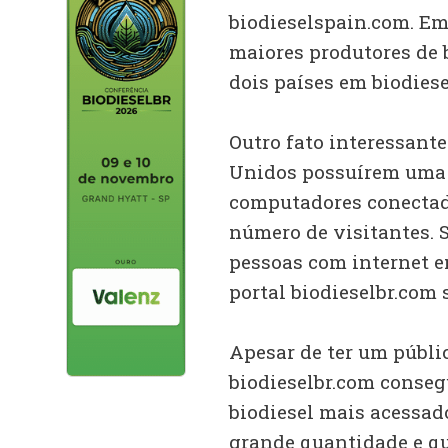
biodieselspain.com. E
maiores produtores de 
dois países em biodiese
Outro fato interessante
Unidos possuírem uma 
computadores conectado
número de visitantes. 
pessoas com internet e
portal biodieselbr.com 
Apesar de ter um públic
biodieselbr.com consegu
biodiesel mais acessad
grande quantidade e qu