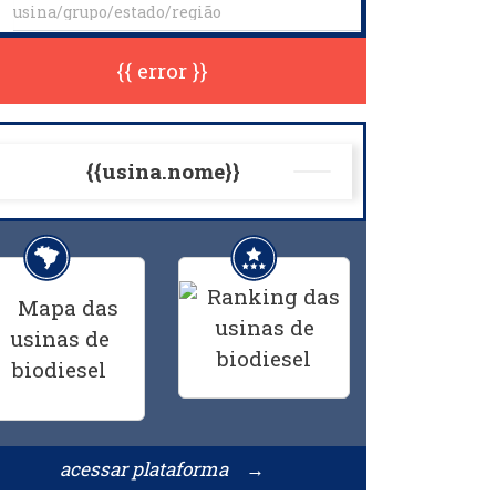
{{ error }}
{{usina.nome}}
acessar plataforma →