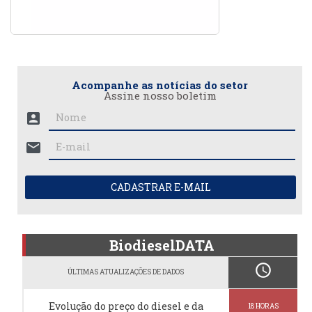
Acompanhe as notícias do setor
Assine nosso boletim
account_box
mail
CADASTRAR E-MAIL
BiodieselDATA
schedule
ÚLTIMAS ATUALIZAÇÕES DE DADOS
Evolução do preço do diesel e da
18 HORAS