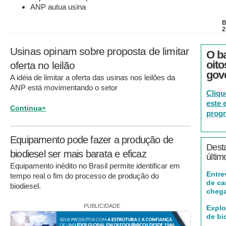
ANP autua usina
B
2
Usinas opinam sobre proposta de limitar
O b
oit
oferta no leilão
gov
A idéia de limitar a oferta das usinas nos leilões da
ANP está movimentando o setor
Cliqu
este 
Continua»
progr
Equipamento pode fazer a produção de
Dest
biodiesel ser mais barata e eficaz
últim
Equipamento inédito no Brasil permite identificar em
Entre
tempo real o fim do processo de produção do
de ca
biodiesel.
cheg
PUBLICIDADE
Explo
de bi