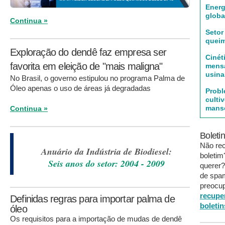
Energ
globa
Continua »
Setor
quei
Exploração do dendê faz empresa ser
Cinét
favorita em eleição de "mais maligna"
mens
usina
No Brasil, o governo estipulou no programa Palma de
Óleo apenas o uso de áreas já degradadas
Prob
culti
mans
Continua »
Boleti
Não re
Anuário da Indústria de Biodiesel:
boleti
Seis anos do setor: 2004 - 2009
querer?
de spa
preocup
recupe
Definidas regras para importar palma de
boletin
óleo
Os requisitos para a importação de mudas de dendê