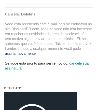
Cancelar Boletins
Você está recebendo este e-mail pois se cadastrou no
site BiodieselBR.com. Mas se você não tem interesse
em receber as novidades da área de biodiesel, não
tem motivo algum enviarmos estes boletins. Ei, nós
sabemos que você é ocupado. Talvez da próxima vez.
Lembre-se que a qualquer momento você pode
assinar novamente
.
Se você está pronto para ser removido:
cancele sua
assinatura.
PUBLICIDADE