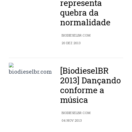
representa
quebra da
normalidade
BIODIESELBR.COM
20 DEZ 2013
[BiodieselBR
2013] Dançando
conforme a
música
BIODIESELBR.COM
04 NOV 2013