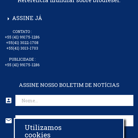
ASSINE JÁ
arrow_right
CONTATO :
+55 (41) 99175-1286
+55(41) 3022-1708
+55(41) 3013-1703
PUBLICIDADE :
+55 (41) 99175-1286
ASSINE NOSSO BOLETIM DE NOTÍCIAS
account_box
mail
Utilizamos
CADASTRAR EMAIL
cookies