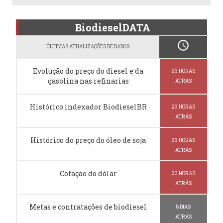
BiodieselDATA
schedule
ÚLTIMAS ATUALIZAÇÕES DE DADOS
Evolução do preço do diesel e da
23 HORAS
gasolina nas refinarias
ATRÁS
Histórico indexador BiodieselBR
23 HORAS
ATRÁS
Histórico do preço do óleo de soja
23 HORAS
ATRÁS
Cotação do dólar
23 HORAS
ATRÁS
Metas e contratações de biodiesel
8 DIAS
ATRÁS