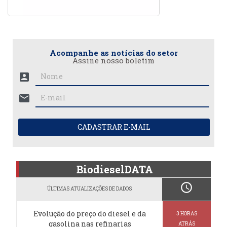
Acompanhe as notícias do setor
Assine nosso boletim
account_box
mail
CADASTRAR E-MAIL
BiodieselDATA
schedule
ÚLTIMAS ATUALIZAÇÕES DE DADOS
Evolução do preço do diesel e da
3 HORAS
gasolina nas refinarias
ATRÁS