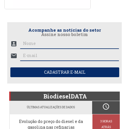
Acompanhe as notícias do setor
Assine nosso boletim
account_box
mail
CADASTRAR E-MAIL
BiodieselDATA
schedule
ÚLTIMAS ATUALIZAÇÕES DE DADOS
Evolução do preço do diesel e da
3 HORAS
gasolina nas refinarias
ATRÁS